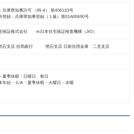
兵庫県知事許可 （特-4） 第406133号
登録：兵庫県知事登録（１級）第01A00690号
宅保証株式会社 ㈱日本住宅保証検査機構（JIO）
明石支店 但馬銀行 明石支店 日新信用金庫 二見支店
・夏季休暇・日曜日、祭日
末年始・ＧＷ・夏季休暇・火曜日・水曜
日