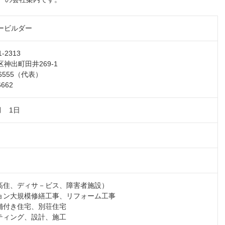
ービルダー
2313
神出町田井269-1
-6555（代表）
6662
月 1日
サ高住、ディサ－ビス、障害者施設）
ション大規模修繕工事、リフォーム工事
店舗付き住宅、別荘住宅
ルティング、設計、施工