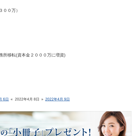
３００万）
務所移転(資本金２０００万に増資)
月 6日
«
2022年4月 8日
»
2022年4月 9日